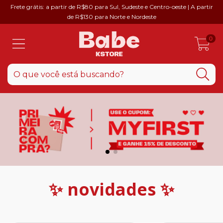
Frete grátis: a partir de R$80 para Sul, Sudeste e Centro-oeste | A partir
de R$130 para Norte e Nordeste
0
✨ novidades ✨