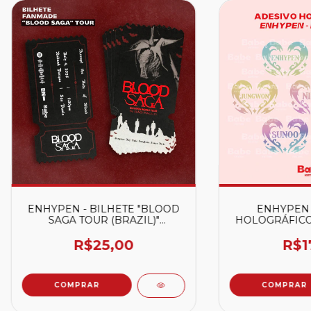
ENHYPEN - BILHETE "BLOOD
ENHYPEN 
SAGA TOUR (BRAZIL)"
HOLOGRÁFICO
(FANMADE)
(HE
R$25,00
R$1
COMPRAR