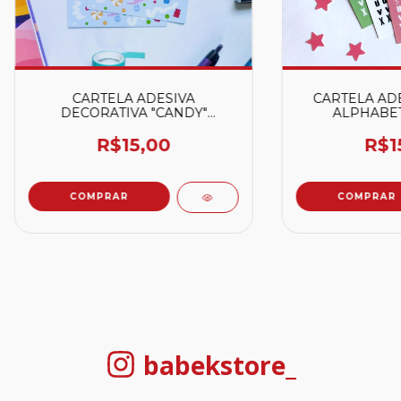
CARTELA ADESIVA
CARTELA ADE
DECORATIVA "CANDY"
ALPHABET
(DOCINHOS)
BRAN
R$15,00
R$1
COMPRAR
babekstore_