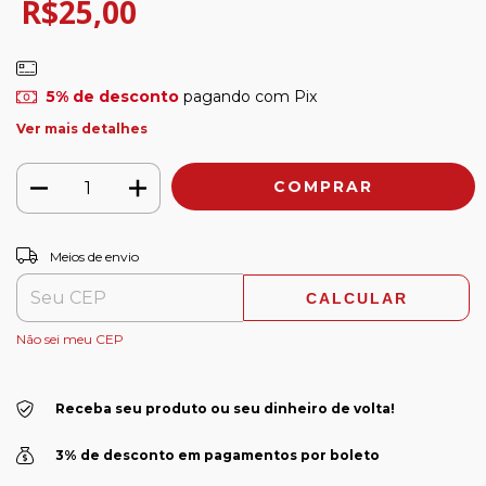
R$25,00
5% de desconto
pagando com Pix
Ver mais detalhes
ALTERAR CEP
Entregas para o CEP:
Meios de envio
CALCULAR
Não sei meu CEP
Receba seu produto ou seu dinheiro de volta!
3% de desconto em pagamentos por boleto