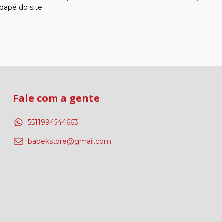
dapé do site.
Fale com a gente
5511994544663
babekstore@gmail.com