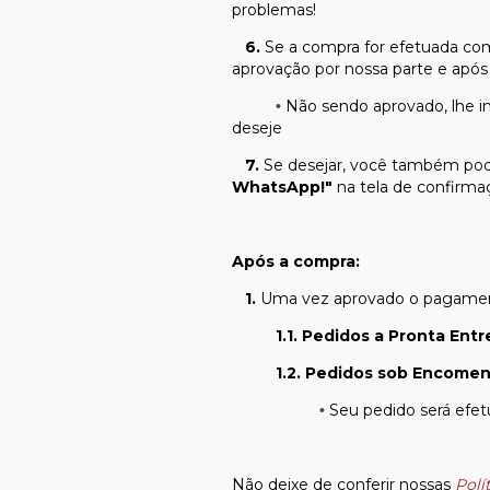
problemas!
6.
Se a compra for efetuada com 
aprovação por nossa parte e apó
Não sendo aprovado, lhe i
•
deseje
7.
Se desejar, você também pod
WhatsApp!"
na tela de confirma
Após a compra:
1.
Uma vez aprovado o pagament
1.1. Pedidos a Pronta Entr
1.2. Pedidos sob Encomen
Seu pedido será efe
•
Não deixe de conferir nossas
Polí