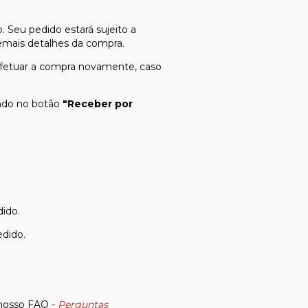
 Seu pedido estará sujeito a
emais detalhes da compra.
 efetuar a compra novamente, caso
ando no botão
"Receber por
ido.
dido.
nosso FAQ -
Perguntas