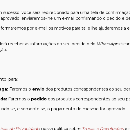
sucesso, você será redirecionado para uma tela de confirmação.
s aprovado, enviaremos-lhe um e-mail confirmando o pedido e d
nformaremos por e-mail os motivos para tal e lhe ajudaremos a
erá receber as informações do seu pedido pelo
WhatsApp
clic
ção.
o, para:
ega:
Faremos o
envio
dos produtos correspondentes ao seu ped
da:
Faremos o
pedido
dos produtos correspondentes ao seu pe
tuado se, e somente se, o pagamento do mesmo for aprovado.
ticas de Privacidade
, nossa política sobre
Trocas e Devoluções
e 