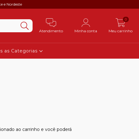
te e Nordeste
0
Atendimento
Minha conta
Meu carrinho
s as Categorias
ionado ao carrinho e você poderá