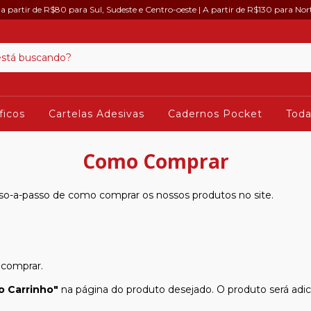
: a partir de R$80 para Sul, Sudeste e Centro-oeste | A partir de R$130 para Nor
ficos
Cartelas Adesivas
Cadernos Pocket
Toda
Como Comprar
o-a-passo de como comprar os nossos produtos no site.
 comprar.
no Carrinho"
na página do produto desejado. O produto será adic