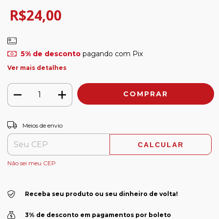
R$24,00
5% de desconto
pagando com Pix
Ver mais detalhes
ALTERAR CEP
Entregas para o CEP:
Meios de envio
CALCULAR
Não sei meu CEP
Receba seu produto ou seu dinheiro de volta!
3% de desconto em pagamentos por boleto