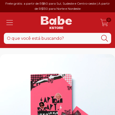
Frete grátis: a partir de R$80 para Sul, Sudeste e Centro-oeste | A partir
de R$130 para Norte e Nordeste
0