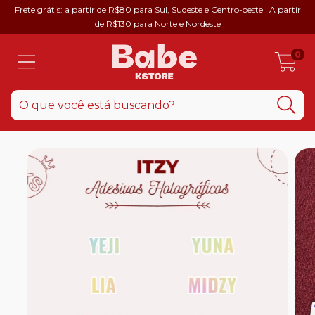
Frete grátis: a partir de R$80 para Sul, Sudeste e Centro-oeste | A partir
de R$130 para Norte e Nordeste
0