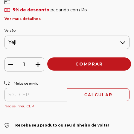
5% de desconto
pagando com Pix
Ver mais detalhes
Versão
ALTERAR CEP
Entregas para o CEP:
Meios de envio
CALCULAR
Não sei meu CEP
Receba seu produto ou seu dinheiro de volta!