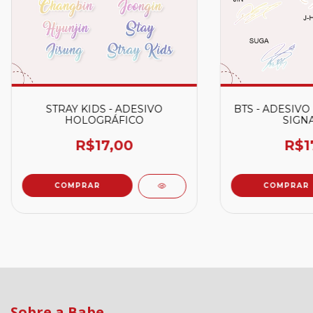
STRAY KIDS - ADESIVO
BTS - ADESIV
HOLOGRÁFICO
SIGN
R$17,00
R$1
COMPRAR
COMPRAR
Sobre a Babe