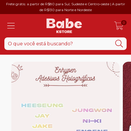
Frete grátis: a partir de R$80 para Sul, Sudeste e Centro-oeste | A partir
de R$130 para Norte e Nordeste
0