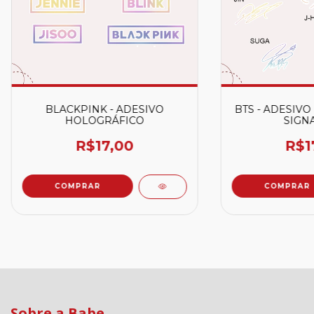
BLACKPINK - ADESIVO
BTS - ADESIV
HOLOGRÁFICO
SIGN
R$17,00
R$1
COMPRAR
COMPRAR
Sobre a Babe