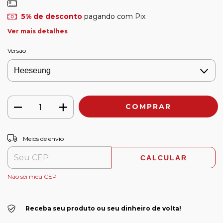
5% de desconto
pagando com Pix
Ver mais detalhes
Versão
ALTERAR CEP
Entregas para o CEP:
Meios de envio
CALCULAR
Não sei meu CEP
Receba seu produto ou seu dinheiro de volta!