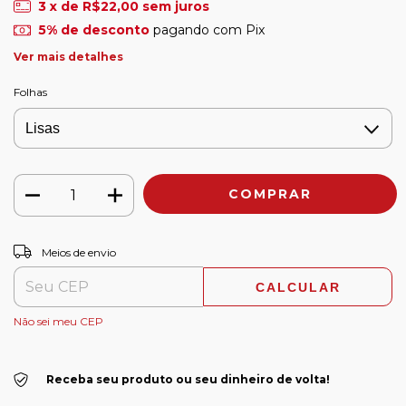
3
x de
R$22,00
sem juros
5% de desconto
pagando com Pix
Ver mais detalhes
Folhas
ALTERAR CEP
Entregas para o CEP:
Meios de envio
CALCULAR
Não sei meu CEP
Receba seu produto ou seu dinheiro de volta!